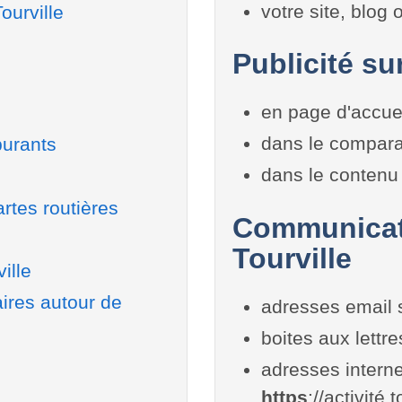
votre site, blog
ourville
Publicité sur
en page d'accue
dans le compara
burants
dans le contenu 
rtes routières
Communicati
Tourville
ille
aires autour de
adresses email 
boites aux lettr
adresses interne
https
://activité.t