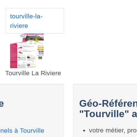
tourville-la-
riviere
Tourville La Riviere
e
Géo-Référen
"Tourville" 
votre métier, pro
els à Tourville