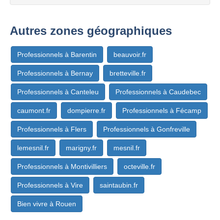
Autres zones géographiques
Professionnels à Barentin
beauvoir.fr
Professionnels à Bernay
bretteville.fr
Professionnels à Canteleu
Professionnels à Caudebec
caumont.fr
dompierre.fr
Professionnels à Fécamp
Professionnels à Flers
Professionnels à Gonfreville
lemesnil.fr
marigny.fr
mesnil.fr
Professionnels à Montivilliers
octeville.fr
Professionnels à Vire
saintaubin.fr
Bien vivre à Rouen