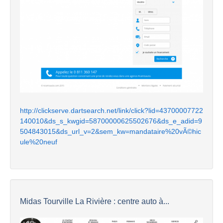
http://clickserve.dartsearch.net/link/click?lid=43700007722
140010&ds_s_kwgid=58700000625502676&ds_e_adid=9
504843015&ds_url_v=2&sem_kw=mandataire%20vÃ©hic
ule%20neuf
Midas Tourville La Rivière : centre auto à...