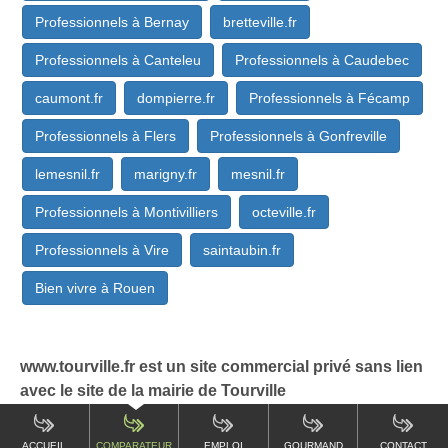
Professionnels à Bernay
bretteville.fr
Professionnels à Canteleu
Professionnels à Caudebec
caumont.fr
dompierre.fr
Professionnels à Fécamp
Professionnels à Flers
Professionnels à Gonfreville
lemesnil.fr
marigny.fr
mesnil.fr
Professionnels à Montivilliers
octeville.fr
Professionnels à Vire
saintaubin.fr
Bien vivre à Rouen
www.tourville.fr est un site commercial privé sans lien
avec le site de la mairie de Tourville
ACCUEIL
COMPARATEUR
EMPLOI
GOURMAND
CONTACT