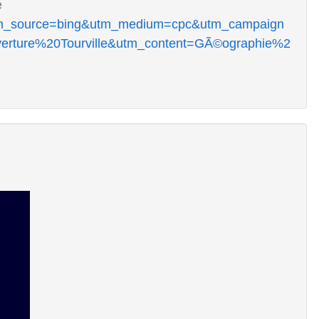
e
/?utm_source=bing&utm_medium=cpc&utm_campaign
ure%20Tourville&utm_content=GÃ©ographie%2