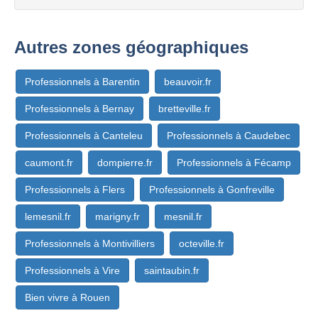
Autres zones géographiques
Professionnels à Barentin
beauvoir.fr
Professionnels à Bernay
bretteville.fr
Professionnels à Canteleu
Professionnels à Caudebec
caumont.fr
dompierre.fr
Professionnels à Fécamp
Professionnels à Flers
Professionnels à Gonfreville
lemesnil.fr
marigny.fr
mesnil.fr
Professionnels à Montivilliers
octeville.fr
Professionnels à Vire
saintaubin.fr
Bien vivre à Rouen