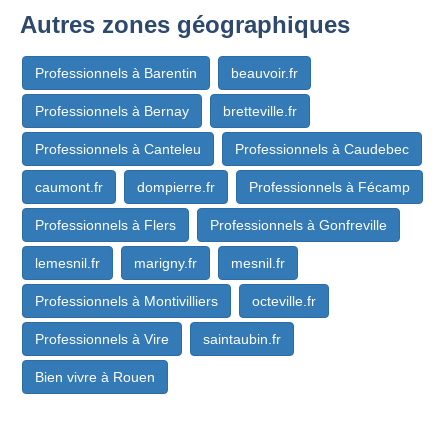
Autres zones géographiques
Professionnels à Barentin
beauvoir.fr
Professionnels à Bernay
bretteville.fr
Professionnels à Canteleu
Professionnels à Caudebec
caumont.fr
dompierre.fr
Professionnels à Fécamp
Professionnels à Flers
Professionnels à Gonfreville
lemesnil.fr
marigny.fr
mesnil.fr
Professionnels à Montivilliers
octeville.fr
Professionnels à Vire
saintaubin.fr
Bien vivre à Rouen