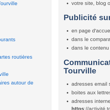
votre site, blog
ourville
Publicité sur
en page d'accue
dans le compara
burants
dans le contenu 
rtes routières
Communicati
Tourville
ille
aires autour de
adresses email 
boites aux lettr
adresses interne
https
://activité.t