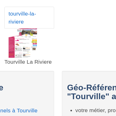
tourville-la-
riviere
Tourville La Riviere
e
Géo-Référen
"Tourville" 
votre métier, pro
els à Tourville